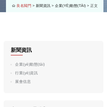
良名閥門
>
新聞資訊
>
企業(YÈ)動態(TÀI)
> 正文
新聞資訊
企業(yè)動態(tài)
行業(yè)資訊
展會信息