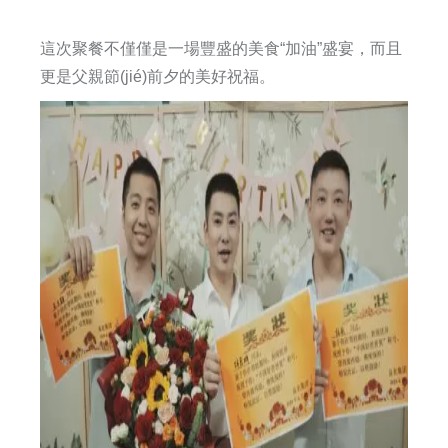
這次聚餐不僅僅是一場豐盛的美食“加油”盛宴，而且
更是父親節(jié)前夕的美好祝福。