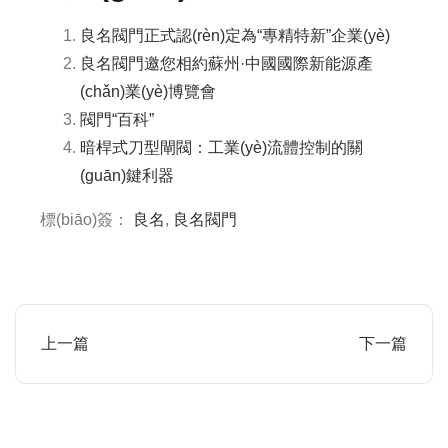
良名閥門正式認(rèn)定為“專精特新”企業(yè)
良名閥門邀您相約蘇州·中國國際新能源產
(chǎn)業(yè)博覽會
閥門“百科”
暗桿式刀型閘閥：工業(yè)流體控制的關
(guān)鍵利器
標(biāo)簽：
良名
,
良名閥門
上一篇
下一篇