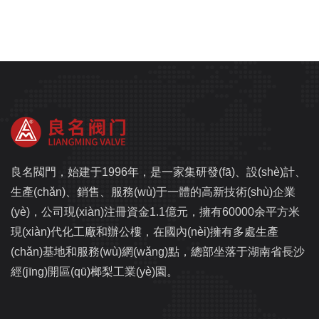
良名閥門，始建于1996年，是一家集研發(fā)、設(shè)計、
生產(chǎn)、銷售、服務(wù)于一體的高新技術(shù)企業
(yè)，公司現(xiàn)注冊資金1.1億元，擁有60000余平方米
現(xiàn)代化工廠和辦公樓，在國內(nèi)擁有多處生產
(chǎn)基地和服務(wù)網(wǎng)點，總部坐落于湖南省長沙
經(jīng)開區(qū)榔梨工業(yè)園。