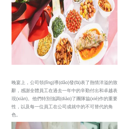
晚宴上，公司領(lǐng)導(dǎo)發(fā)表了熱情洋溢的致
辭，感謝全體員工在過去一年中的辛勤付出和卓越表
現(xiàn)。他們特別強調(diào)了團隊協(xié)作的重要
性，以及每一位員工在公司成就中的不可替代的角
色。