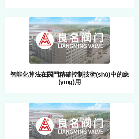
智能化算法在閥門精確控制技術(shù)中的應
(yīng)用