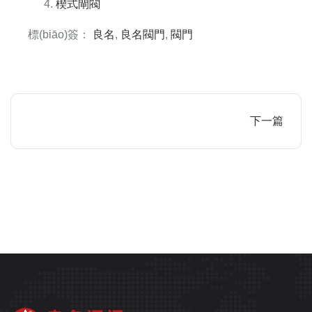
楔式閘閥
標(biāo)簽：
良名
,
良名閥門
,
閥門
下一篇