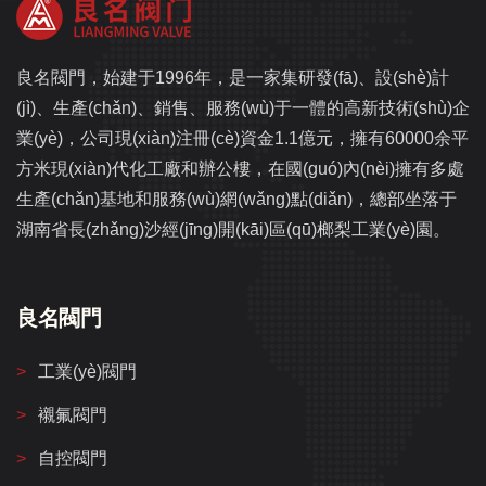
良名閥門，始建于1996年，是一家集研發(fā)、設(shè)計
(jì)、生產(chǎn)、銷售、服務(wù)于一體的高新技術(shù)企
業(yè)，公司現(xiàn)注冊(cè)資金1.1億元，擁有60000余平
方米現(xiàn)代化工廠和辦公樓，在國(guó)內(nèi)擁有多處
生產(chǎn)基地和服務(wù)網(wǎng)點(diǎn)，總部坐落于
湖南省長(zhǎng)沙經(jīng)開(kāi)區(qū)榔梨工業(yè)園。
良名閥門
工業(yè)閥門
襯氟閥門
自控閥門