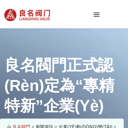
良名閥門正式認
(rèn)定為“專精
特新”企業(yè)
良名閥門
>
新聞資訊
>
企業(YÈ)動(DÒNG)態(TÀI)
>