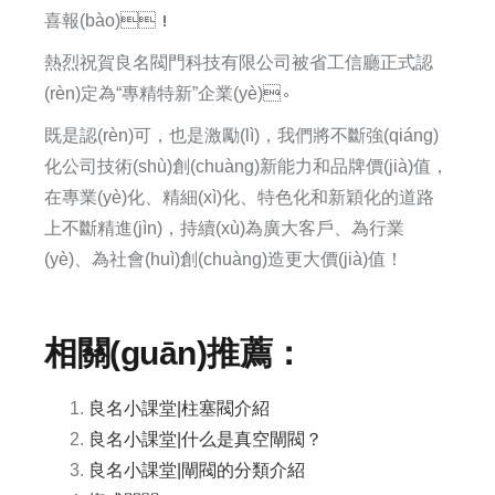
喜報(bào)！
熱烈祝賀良名閥門科技有限公司被省工信廳正式認
(rèn)定為“專精特新”企業(yè)。
既是認(rèn)可，也是激勵(lì)，我們將不斷強(qiáng)
化公司技術(shù)創(chuàng)新能力和品牌價(jià)值，
在專業(yè)化、精細(xì)化、特色化和新穎化的道路
上不斷精進(jìn)，持續(xù)為廣大客戶、為行業
(yè)、為社會(huì)創(chuàng)造更大價(jià)值！
相關(guān)推薦：
良名小課堂|柱塞閥介紹
良名小課堂|什么是真空閘閥？
良名小課堂|閘閥的分類介紹