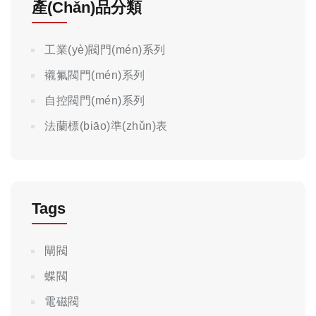
產(chǎn)品分類
工業(yè)閥門(mén)系列
襯氟閥門(mén)系列
自控閥門(mén)系列
法蘭標(biāo)準(zhǔn)表
Tags
閘閥
蝶閥
電磁閥