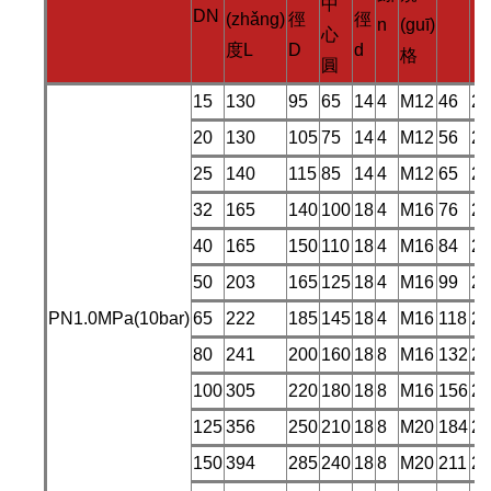
中
DN
(zhǎng)
徑
徑
n
(guī)
心
度L
D
d
格
圓
15
130
95
65
14
4
M12
46
2
20
130
105
75
14
4
M12
56
2
25
140
115
85
14
4
M12
65
2
32
165
140
100
18
4
M16
76
2
40
165
150
110
18
4
M16
84
2
50
203
165
125
18
4
M16
99
2
PN1.0MPa(10bar)
65
222
185
145
18
4
M16
118
2
80
241
200
160
18
8
M16
132
2
100
305
220
180
18
8
M16
156
2
125
356
250
210
18
8
M20
184
2
150
394
285
240
18
8
M20
211
2