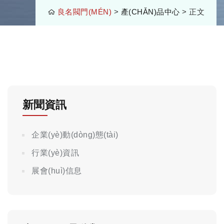
良名閥門(MÉN)
>
產(CHǍN)品中心
> 正文
新聞資訊
企業(yè)動(dòng)態(tài)
行業(yè)資訊
展會(huì)信息