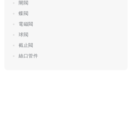
閘閥
蝶閥
電磁閥
球閥
截止閥
絲口管件