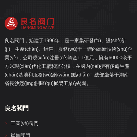
良名閥門，始建于1996年，是一家集研發(fā)、設(shè)計
(jì)、生產(chǎn)、銷售、服務(wù)于一體的高新技術(shù)企
業(yè)，公司現(xiàn)注冊(cè)資金1.1億元，擁有60000余平
方米現(xiàn)代化工廠和辦公樓，在國內(nèi)擁有多處生產
(chǎn)基地和服務(wù)網(wǎng)點(diǎn)，總部坐落于湖南
省長沙經(jīng)開區(qū)榔梨工業(yè)園。
良名閥門
工業(yè)閥門
襯氟閥門