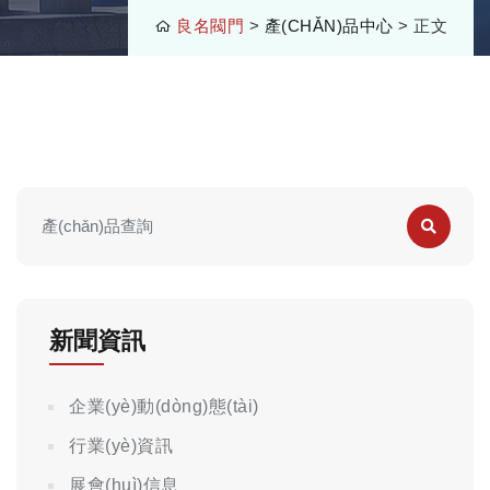
良名閥門
>
產(CHǍN)品中心
> 正文
新聞資訊
企業(yè)動(dòng)態(tài)
行業(yè)資訊
展會(huì)信息