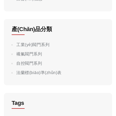
產(chǎn)品分類
工業(yè)閥門系列
襯氟閥門系列
自控閥門系列
法蘭標(biāo)準(zhǔn)表
Tags