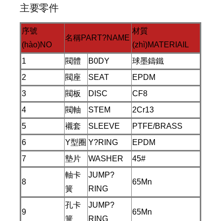
主要零件
序號
材質
名稱PART?NAME
(hào)NO
(zhì)MATERIAIL
1
閥體
B0DY
球墨鑄鐵
2
閥座
SEAT
EPDM
3
閥板
DISC
CF8
4
閥軸
STEM
2Cr13
5
襯套
SLEEVE
PTFE/BRASS
6
Y型圈
Y?RING
EPDM
7
墊片
WASHER
45#
軸卡
JUMP?
8
65Mn
簧
RING
孔卡
JUMP?
9
65Mn
簧
RING