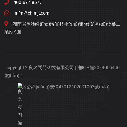
400-677-8577
lmfm@chlmjt.com
湖南省長沙經(jīng)濟(jì)技術(shù)開發(fā)區(qū)榔梨工
業(yè)園
Copyright ? 良名閥門科技有限公司 |
湘ICP備2024066466
號(hào)-1
湘公網(wǎng)安備43012102001003號(hào)