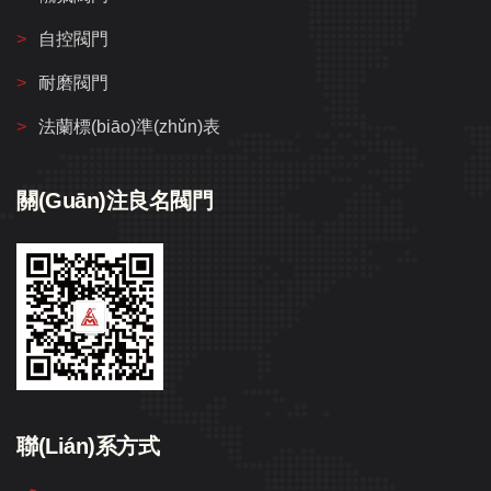
自控閥門
耐磨閥門
法蘭標(biāo)準(zhǔn)表
關(guān)注良名閥門
聯(lián)系方式