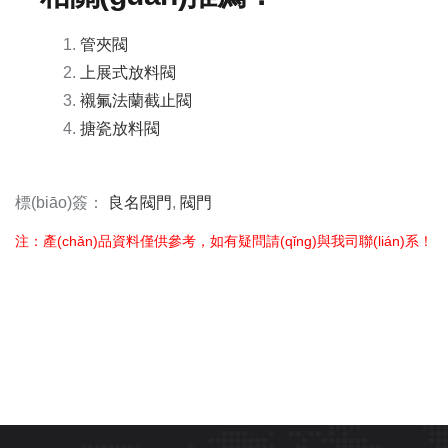
管夾閥
上展式放料閥
襯氟法蘭截止閥
搪瓷放料閥
標(biāo)簽：
良名閥門
,
閥門
注：產(chǎn)品資料僅供參考，如有疑問請(qǐng)與我司聯(lián)系！